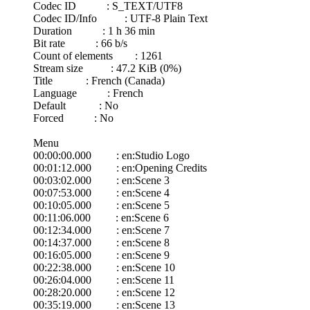
Codec ID : S_TEXT/UTF8
Codec ID/Info : UTF-8 Plain Text
Duration : 1 h 36 min
Bit rate : 66 b/s
Count of elements : 1261
Stream size : 47.2 KiB (0%)
Title : French (Canada)
Language : French
Default : No
Forced : No
Menu
00:00:00.000 : en:Studio Logo
00:01:12.000 : en:Opening Credits
00:03:02.000 : en:Scene 3
00:07:53.000 : en:Scene 4
00:10:05.000 : en:Scene 5
00:11:06.000 : en:Scene 6
00:12:34.000 : en:Scene 7
00:14:37.000 : en:Scene 8
00:16:05.000 : en:Scene 9
00:22:38.000 : en:Scene 10
00:26:04.000 : en:Scene 11
00:28:20.000 : en:Scene 12
00:35:19.000 : en:Scene 13