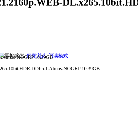
.2160p.WEB-DL.x265.10bit.
|
倒序浏览
|
阅读模式
WEB-DL.x265.10bit.HDR.DDP5
10bit.HDR.DDP5.1.Atmos-NOGRP 10.39GB