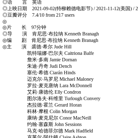
◎语 言 英语
◎上映日期 2021-09-02(特柳赖德电影节) / 2021-11-12(美国) / 20
◎豆瓣评分 7.4/10 from 217 users
◎
◎片 长 97分钟
◎导 演 肯尼思·布拉纳 Kenneth Branagh
◎编 剧 肯尼思·布拉纳 Kenneth Branagh
◎主 演 裘德·希尔 Jude Hill
凯特瑞娜·巴尔夫 Caitriona Balfe
詹米·多南 Jamie Dornan
朱迪·丹奇 Judi Dench
塞伦·希德 Ciarán Hinds
迈克尔·马罗尼 Michael Maloney
罗拉·麦克唐纳 Lara McDonnell
艾莉·康德伦 Elly Condron
图尔洛夫·科维里 Turlough Convery
杰拉德·霍兰 Gerard Horan
科林·摩根 Colin Morgan
康纳·麦克尼尔 Conor MacNeill
约翰·塞森斯 John Sessions
马克·哈德菲尔德 Mark Hadfield
克莱尔·阿什顿 Claire Ashton