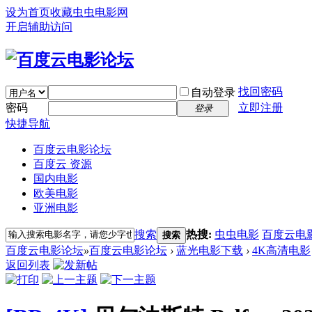
设为首页
收藏虫虫电影网
开启辅助访问
找回密码
自动登录
密码
立即注册
登录
快捷导航
百度云电影论坛
百度云 资源
国内电影
欧美电影
亚洲电影
搜索
热搜:
虫虫电影
百度云电
搜索
百度云电影论坛
»
百度云电影论坛
›
蓝光电影下载
›
4K高清电影
返回列表