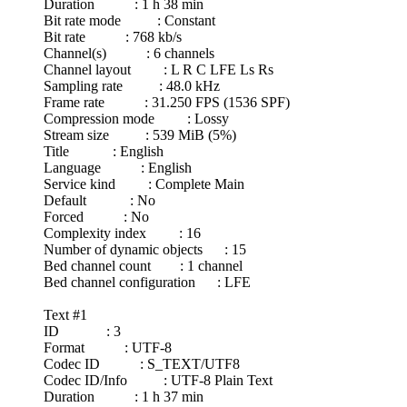
Duration : 1 h 38 min
Bit rate mode : Constant
Bit rate : 768 kb/s
Channel(s) : 6 channels
Channel layout : L R C LFE Ls Rs
Sampling rate : 48.0 kHz
Frame rate : 31.250 FPS (1536 SPF)
Compression mode : Lossy
Stream size : 539 MiB (5%)
Title : English
Language : English
Service kind : Complete Main
Default : No
Forced : No
Complexity index : 16
Number of dynamic objects : 15
Bed channel count : 1 channel
Bed channel configuration : LFE
Text #1
ID : 3
Format : UTF-8
Codec ID : S_TEXT/UTF8
Codec ID/Info : UTF-8 Plain Text
Duration : 1 h 37 min