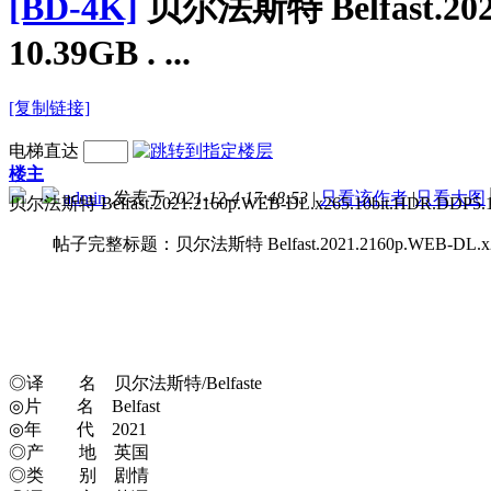
[BD-4K]
贝尔法斯特 Belfast.2021
10.39GB . ...
[复制链接]
电梯直达
楼主
admin
发表于 2021-12-4 17:48:53
|
只看该作者
|
只看大图
贝尔法斯特 Belfast.2021.2160p.
帖子完整标题：贝尔法斯特 Belfast.2021.2160p.WEB-DL.x265.
◎译 名 贝尔法斯特/Belfaste
◎片 名 Belfast
◎年 代 2021
◎产 地 英国
◎类 别 剧情