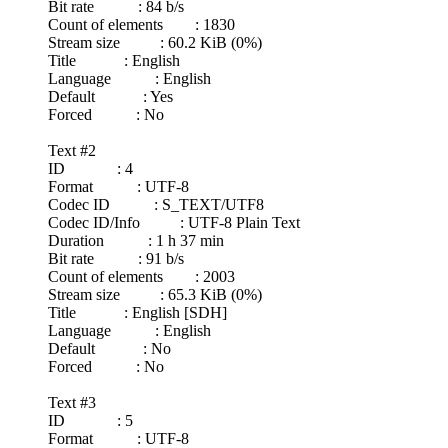
Bit rate : 84 b/s
Count of elements : 1830
Stream size : 60.2 KiB (0%)
Title : English
Language : English
Default : Yes
Forced : No
Text #2
ID : 4
Format : UTF-8
Codec ID : S_TEXT/UTF8
Codec ID/Info : UTF-8 Plain Text
Duration : 1 h 37 min
Bit rate : 91 b/s
Count of elements : 2003
Stream size : 65.3 KiB (0%)
Title : English [SDH]
Language : English
Default : No
Forced : No
Text #3
ID : 5
Format : UTF-8