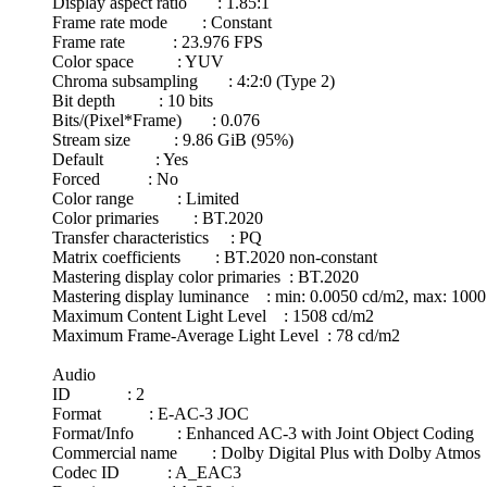
Display aspect ratio : 1.85:1
Frame rate mode : Constant
Frame rate : 23.976 FPS
Color space : YUV
Chroma subsampling : 4:2:0 (Type 2)
Bit depth : 10 bits
Bits/(Pixel*Frame) : 0.076
Stream size : 9.86 GiB (95%)
Default : Yes
Forced : No
Color range : Limited
Color primaries : BT.2020
Transfer characteristics : PQ
Matrix coefficients : BT.2020 non-constant
Mastering display color primaries : BT.2020
Mastering display luminance : min: 0.0050 cd/m2, max: 100
Maximum Content Light Level : 1508 cd/m2
Maximum Frame-Average Light Level : 78 cd/m2
Audio
ID : 2
Format : E-AC-3 JOC
Format/Info : Enhanced AC-3 with Joint Object Coding
Commercial name : Dolby Digital Plus with Dolby Atmos
Codec ID : A_EAC3