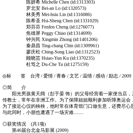
陈妍希 Michelle Chen (id:1313303)
罗北安 Bei-an Lo (id:1320573)
林美秀 Mei-hsiu Lin (id:1316086)
陈希圣 Hsi-Sheng Chen (id:1331029)
郑芬芬 Fenfen Cheng (id:1276077)
焦雄屏 Peggy Chiao (id:1314699)
钟兴民 Xingmin Zhong (id:1401206)
秦鼎昌 Ting-chang Chin (id:1309961)
廖庆松 Ching-Song Liao (id:1312523)
顾晓芸 Hsiao-Yun Ku (id:1370235)
杜笃之 Du-Che Tu (id:1275159)
◎标 签 台湾 / 爱情 / 青春 / 文艺 / 温情 / 感动 / 励志 / 2009
◎简 介
阳光男孩黄天阔（彭于晏 饰）的父母经营着一家便当店，某
传教士，常年在非洲工作。为了保障姐姐顺利参加听障奥运会
为了接近心仪的秧秧，他时常在体育馆门口做生意，还费尽心
与此同时，小朋也遭遇了一场灾难……
◎获奖情况 (共1项)
第46届台北金马影展 (2009)