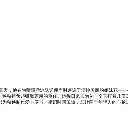
天，他在为听障游泳队送便当时邂逅了清纯美丽的姐妹花——小
，秧秧担负起赚取家用的重任。她每日来去匆匆，辛苦打着几份
思为秧秧制作爱心便当。相识时间虽短，却让两个年轻人的心越