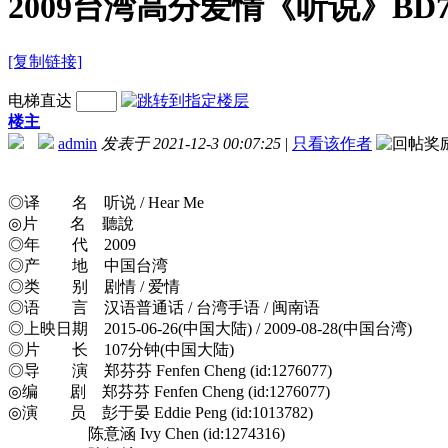
2009台湾高分爱情《听说》BD7
[复制链接]
电梯直达
楼主
admin
发表于 2021-12-3 00:07:25
|
只看该作者
◎译 名 听说 / Hear Me
◎片 名 聽說
◎年 代 2009
◎产 地 中国台湾
◎类 别 剧情 / 爱情
◎语 言 汉语普通话 / 台湾手语 / 闽南语
◎上映日期 2015-06-26(中国大陆) / 2009-08-28(中国台湾)
◎片 长 107分钟(中国大陆)
◎导 演 郑芬芬 Fenfen Cheng (id:1276077)
◎编 剧 郑芬芬 Fenfen Cheng (id:1276077)
◎演 员 彭于晏 Eddie Peng (id:1013782)
陈意涵 Ivy Chen (id:1274316)