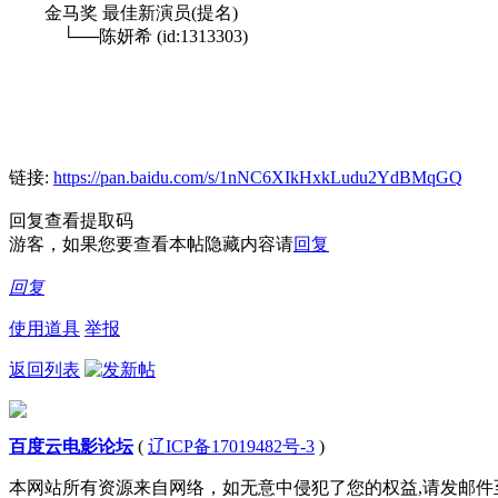
金马奖 最佳新演员(提名)
└──陈妍希 (id:1313303)
链接:
https://pan.baidu.com/s/1nNC6XIkHxkLudu2YdBMqGQ
回复查看提取码
游客，如果您要查看本帖隐藏内容请
回复
回复
使用道具
举报
返回列表
百度云电影论坛
(
辽ICP备17019482号-3
)
本网站所有资源来自网络，如无意中侵犯了您的权益,请发邮