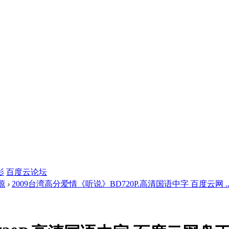
影
百度云论坛
源
›
2009台湾高分爱情《听说》BD720P.高清国语中字 百度云网 ..