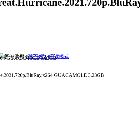
t.Hurricane.2021.720p.BluR
|
倒序浏览
|
阅读模式
t.Hurricane.2021.720p.BluRa
2021.720p.BluRay.x264-GUACAMOLE 3.23GB