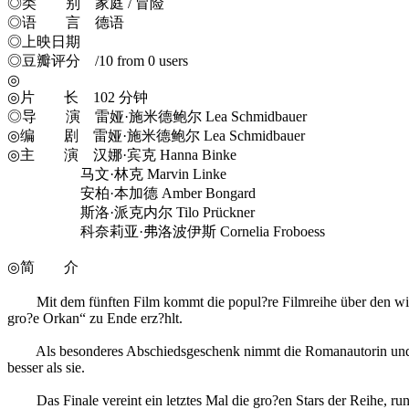
◎类 别 家庭 / 冒险
◎语 言 德语
◎上映日期
◎豆瓣评分 /10 from 0 users
◎
◎片 长 102 分钟
◎导 演 雷娅·施米德鲍尔 Lea Schmidbauer
◎编 剧 雷娅·施米德鲍尔 Lea Schmidbauer
◎主 演 汉娜·宾克 Hanna Binke
马文·林克 Marvin Linke
安柏·本加德 Amber Bongard
斯洛·派克内尔 Tilo Prückner
科奈莉亚·弗洛波伊斯 Cornelia Froboess
◎简 介
Mit dem fünften Film kommt die popul?re Filmreihe über den wil
gro?e Orkan“ zu Ende erz?hlt.
Als besonderes Abschiedsgeschenk nimmt die Romanautorin und Dre
besser als sie.
Das Finale vereint ein letztes Mal die gro?en Stars der Reihe, run