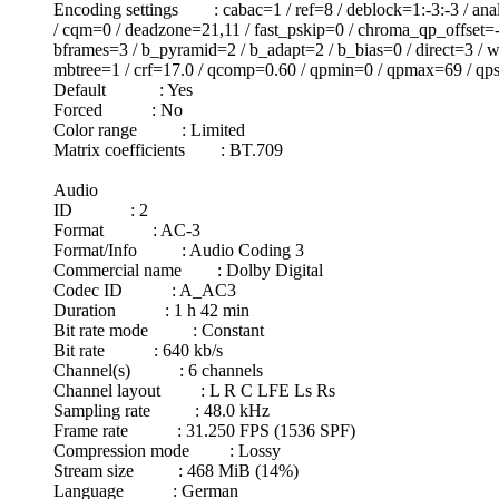
Encoding settings : cabac=1 / ref=8 / deblock=1:-3:-3 / ana
/ cqm=0 / deadzone=21,11 / fast_pskip=0 / chroma_qp_offset=-2
bframes=3 / b_pyramid=2 / b_adapt=2 / b_bias=0 / direct=3 / w
mbtree=1 / crf=17.0 / qcomp=0.60 / qpmin=0 / qpmax=69 / qpst
Default : Yes
Forced : No
Color range : Limited
Matrix coefficients : BT.709
Audio
ID : 2
Format : AC-3
Format/Info : Audio Coding 3
Commercial name : Dolby Digital
Codec ID : A_AC3
Duration : 1 h 42 min
Bit rate mode : Constant
Bit rate : 640 kb/s
Channel(s) : 6 channels
Channel layout : L R C LFE Ls Rs
Sampling rate : 48.0 kHz
Frame rate : 31.250 FPS (1536 SPF)
Compression mode : Lossy
Stream size : 468 MiB (14%)
Language : German