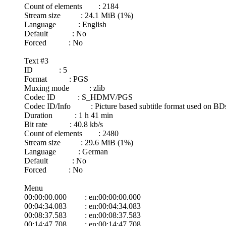
Count of elements : 2184
Stream size : 24.1 MiB (1%)
Language : English
Default : No
Forced : No
Text #3
ID : 5
Format : PGS
Muxing mode : zlib
Codec ID : S_HDMV/PGS
Codec ID/Info : Picture based subtitle format used on 
Duration : 1 h 41 min
Bit rate : 40.8 kb/s
Count of elements : 2480
Stream size : 29.6 MiB (1%)
Language : German
Default : No
Forced : No
Menu
00:00:00.000 : en:00:00:00.000
00:04:34.083 : en:00:04:34.083
00:08:37.583 : en:00:08:37.583
00:14:47.708 : en:00:14:47.708