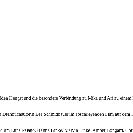
den Hengst und die besondere Verbindung zu Mika und Ari zu einem
hbuchautorin Lea Schmidbauer im abschlie?enden Film auf dem Regi
d um Luna Paiano, Hanna Binke, Marvin Linke, Amber Bongard, Corneli