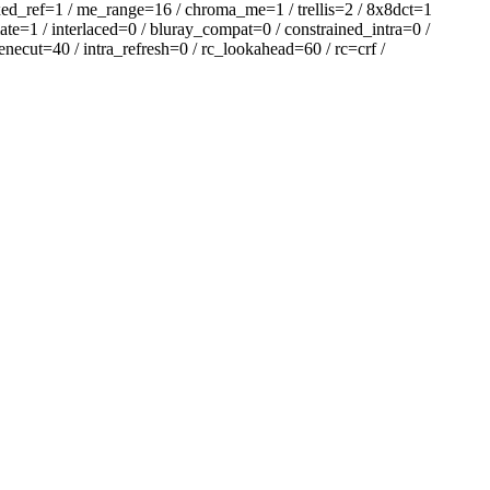
ed_ref=1 / me_range=16 / chroma_me=1 / trellis=2 / 8x8dct=1
te=1 / interlaced=0 / bluray_compat=0 / constrained_intra=0 /
ecut=40 / intra_refresh=0 / rc_lookahead=60 / rc=crf /