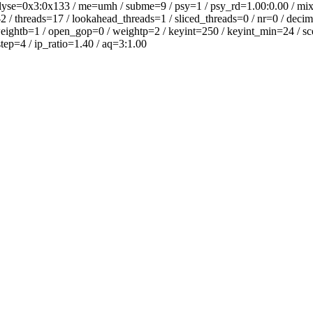
lyse=0x3:0x133 / me=umh / subme=9 / psy=1 / psy_rd=1.00:0.00 / mix
 / threads=17 / lookahead_threads=1 / sliced_threads=0 / nr=0 / decima
eightb=1 / open_gop=0 / weightp=2 / keyint=250 / keyint_min=24 / scen
ep=4 / ip_ratio=1.40 / aq=3:1.00