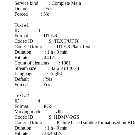
Service kind : Complete Main
Default : Yes
Forced : No
Text #1
ID : 3
Format : UTF-8
Codec ID : S_TEXT/UTF8
Codec ID/Info : UTF-8 Plain Text
Duration : 1 h 40 min
Bit rate : 44 b/s
Count of elements : 1081
Stream size : 32.6 KiB (0%)
Language : English
Default : Yes
Forced : Yes
Text #2
ID : 4
Format : PGS
Muxing mode : zlib
Codec ID : S_HDMV/PGS
Codec ID/Info : Picture based subtitle format used on 
Duration : 1 h 40 min
Bit rate : 33.4 kb/s