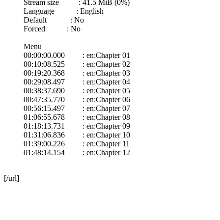
Stream size : 41.5 MiB (0%)
Language : English
Default : No
Forced : No
Menu
00:00:00.000 : en:Chapter 01
00:10:08.525 : en:Chapter 02
00:19:20.368 : en:Chapter 03
00:29:08.497 : en:Chapter 04
00:38:37.690 : en:Chapter 05
00:47:35.770 : en:Chapter 06
00:56:15.497 : en:Chapter 07
01:06:55.678 : en:Chapter 08
01:18:13.731 : en:Chapter 09
01:31:06.836 : en:Chapter 10
01:39:00.226 : en:Chapter 11
01:48:14.154 : en:Chapter 12
[/url]