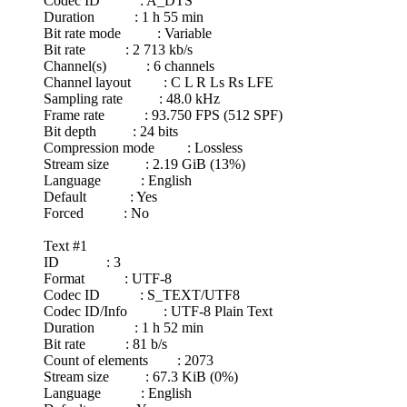
Codec ID : A_DTS
Duration : 1 h 55 min
Bit rate mode : Variable
Bit rate : 2 713 kb/s
Channel(s) : 6 channels
Channel layout : C L R Ls Rs LFE
Sampling rate : 48.0 kHz
Frame rate : 93.750 FPS (512 SPF)
Bit depth : 24 bits
Compression mode : Lossless
Stream size : 2.19 GiB (13%)
Language : English
Default : Yes
Forced : No
Text #1
ID : 3
Format : UTF-8
Codec ID : S_TEXT/UTF8
Codec ID/Info : UTF-8 Plain Text
Duration : 1 h 52 min
Bit rate : 81 b/s
Count of elements : 2073
Stream size : 67.3 KiB (0%)
Language : English