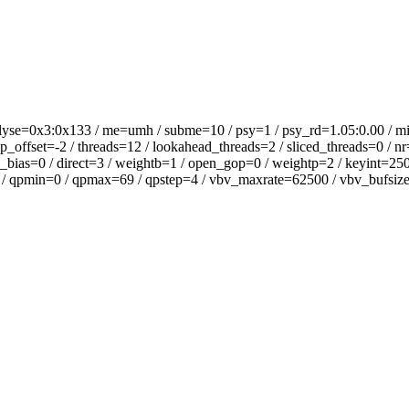
lyse=0x3:0x133 / me=umh / subme=10 / psy=1 / psy_rd=1.05:0.00 / mi
offset=-2 / threads=12 / lookahead_threads=2 / sliced_threads=0 / nr
_bias=0 / direct=3 / weightb=1 / open_gop=0 / weightp=2 / keyint=250 
 / qpmin=0 / qpmax=69 / qpstep=4 / vbv_maxrate=62500 / vbv_bufsize=