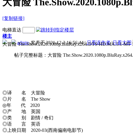
大冒险 The.Show.2020.1080p.Bl
[复制链接]
电梯直达
楼主
admin
发表于 2021-12-2 16:56:44
|
只看该作者
|
只看大图
大冒险 The.Show.2020.1080p
帖子完整标题：大冒险 The.Show.2020.1080p.BluRay.x264.D
◎译 名 大冒险
◎片 名 The Show
◎年 代 2020
◎产 地 英国
◎类 别 剧情 / 奇幻
◎语 言 英语
◎上映日期 2020-03(西南偏南电影节)