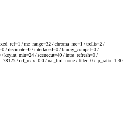
xed_ref=1 / me_range=32 / chroma_me=1 / trellis=2 /
=0 / decimate=0 / interlaced=0 / bluray_compat=0 /
/ keyint_min=24 / scenecut=40 / intra_refresh=0 /
78125 / crf_max=0.0 / nal_hrd=none / filler=0 / ip_ratio=1.30