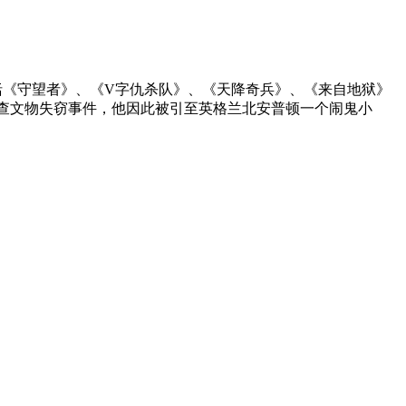
包括《守望者》、《V字仇杀队》、《天降奇兵》、《来自地狱》
雇追查文物失窃事件，他因此被引至英格兰北安普顿一个闹鬼小