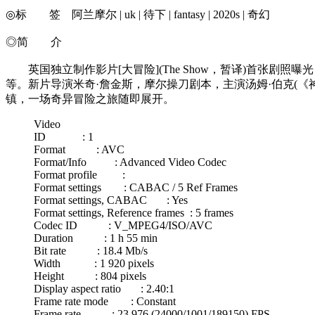
◎标 签 阿兰摩尔 | uk | 待下 | fantasy | 2020s | 奇幻
◎简 介
英国独立制作影片[大冒险](The Show，暂译)首张剧
等。新片导演米奇·詹金斯，摩尔操刀剧本，主演汤姆·伯克(《
镇，一场奇异冒险之旅随即展开。
Video
ID : 1
Format : AVC
Format/Info : Advanced Video Codec
Format profile :
Format settings : CABAC / 5 Ref Frames
Format settings, CABAC : Yes
Format settings, Reference frames : 5 frames
Codec ID : V_MPEG4/ISO/AVC
Duration : 1 h 55 min
Bit rate : 18.4 Mb/s
Width : 1 920 pixels
Height : 804 pixels
Display aspect ratio : 2.40:1
Frame rate mode : Constant
Frame rate : 23.976 (24000/1001/189150) FPS