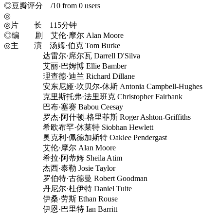
◎豆瓣评分 /10 from 0 users
◎
◎片 长 115分钟
◎编 剧 艾伦·摩尔 Alan Moore
◎主 演 汤姆·伯克 Tom Burke
达雷尔·席尔瓦 Darrell D'Silva
艾丽·巴姆博 Ellie Bamber
理查德·迪兰 Richard Dillane
安东尼娅·坎贝尔-休斯 Antonia Campbell-Hughes
克里斯托弗·法里班克 Christopher Fairbank
巴布·塞赛 Babou Ceesay
罗杰·阿什顿-格里菲斯 Roger Ashton-Griffiths
希欧布罕·休莱特 Siobhan Hewlett
奥克利·佩德加斯特 Oaklee Pendergast
艾伦·摩尔 Alan Moore
希拉·阿蒂姆 Sheila Atim
杰西·泰勒 Josie Taylor
罗伯特·古德曼 Robert Goodman
丹尼尔·杜伊特 Daniel Tuite
伊桑·劳斯 Ethan Rouse
伊恩·巴里特 Ian Barritt