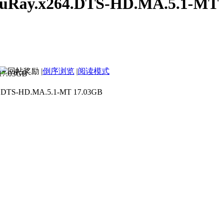
uRay.x264.DTS-HD.MA.5.1-MT
|
倒序浏览
|
阅读模式
.BluRay.x264.DTS-HD.MA.
TS-HD.MA.5.1-MT 17.03GB