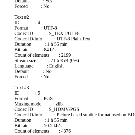
Default : Yes
Forced : No
Text #2
ID : 4
Format : UTF-8
Codec ID : S_TEXT/UTF8
Codec ID/Info : UTF-8 Plain Text
Duration : 1 h 55 min
Bit rate : 84 b/s
Count of elements : 2199
Stream size : 71.6 KiB (0%)
Language : English
Default : No
Forced : No
Text #3
ID : 5
Format : PGS
Muxing mode : zlib
Codec ID : S_HDMV/PGS
Codec ID/Info : Picture based subtitle format used on 
Duration : 1 h 55 min
Bit rate : 50.5 kb/s
Count of elements : 4376