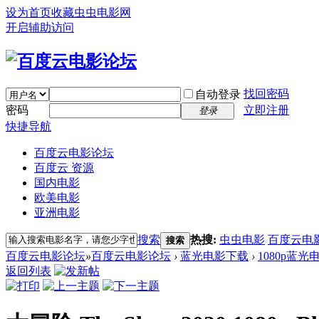
设为首页
收藏虫虫电影网
开启辅助访问
找回密码
自动登录
密码
立即注册
登录
快捷导航
百度云电影论坛
百度云 资源
国内电影
欧美电影
亚洲电影
搜索
热搜:
虫虫电影
百度云电
搜索
百度云电影论坛
»
百度云电影论坛
›
蓝光电影下载
›
1080p蓝光
返回列表