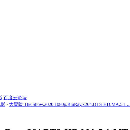
影
百度云论坛
电影
›
大冒险 The.Show.2020.1080p.BluRay.x264.DTS-HD.MA.5.1 ..