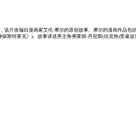
照曝光，该片改编自漫画家艾伦·摩尔的原创故事。摩尔的漫画作品
神探斯特莱克》)。故事讲述男主角弗莱彻·丹尼斯(伯克饰)受