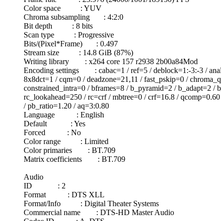
Color space : YUV
Chroma subsampling : 4:2:0
Bit depth : 8 bits
Scan type : Progressive
Bits/(Pixel*Frame) : 0.497
Stream size : 14.8 GiB (87%)
Writing library : x264 core 157 r2938 2b00a84Mod
Encoding settings : cabac=1 / ref=5 / deblock=1:-3:-3 / ana
8x8dct=1 / cqm=0 / deadzone=21,11 / fast_pskip=0 / chroma_qp_
constrained_intra=0 / bframes=8 / b_pyramid=2 / b_adapt=2 / b
rc_lookahead=250 / rc=crf / mbtree=0 / crf=16.8 / qcomp=0.60
/ pb_ratio=1.20 / aq=3:0.80
Language : English
Default : Yes
Forced : No
Color range : Limited
Color primaries : BT.709
Matrix coefficients : BT.709
Audio
ID : 2
Format : DTS XLL
Format/Info : Digital Theater Systems
Commercial name : DTS-HD Master Audio