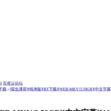
影
百度云论坛
下载
›
[双生薄荷][纯净版][BT下载][WEB-MKV/3.59GB][中文字幕] 