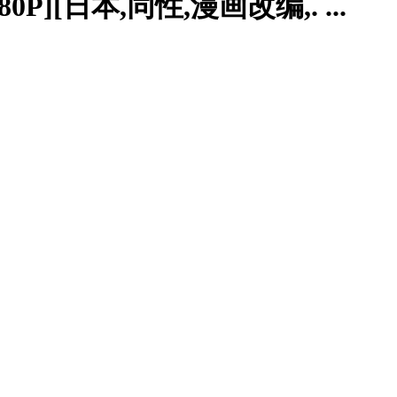
0P][日本,同性,漫画改编,. ...