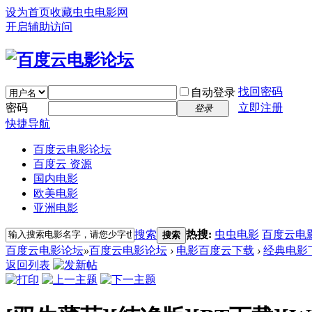
设为首页
收藏虫虫电影网
开启辅助访问
找回密码
自动登录
密码
立即注册
登录
快捷导航
百度云电影论坛
百度云 资源
国内电影
欧美电影
亚洲电影
搜索
热搜:
虫虫电影
百度云电
搜索
百度云电影论坛
»
百度云电影论坛
›
电影百度云下载
›
经典电影
返回列表