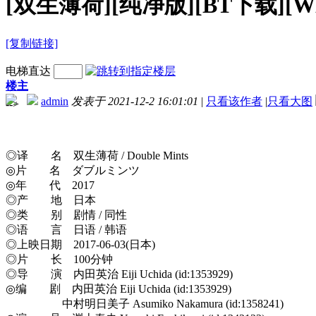
[双生薄荷][纯净版][BT下载][WEB
[复制链接]
电梯直达
楼主
admin
发表于 2021-12-2 16:01:01
|
只看该作者
|
只看大图
-->
◎译 名 双生薄荷 / Double Mints
◎片 名 ダブルミンツ
◎年 代 2017
◎产 地 日本
◎类 别 剧情 / 同性
◎语 言 日语 / 韩语
◎上映日期 2017-06-03(日本)
◎片 长 100分钟
◎导 演 内田英治 Eiji Uchida (id:1353929)
◎编 剧 内田英治 Eiji Uchida (id:1353929)
中村明日美子 Asumiko Nakamura (id:1358241)