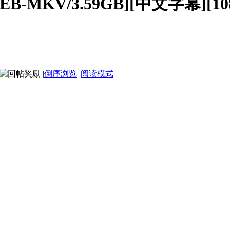
-MKV/3.59GB][中文字幕][108
|
倒序浏览
|
阅读模式