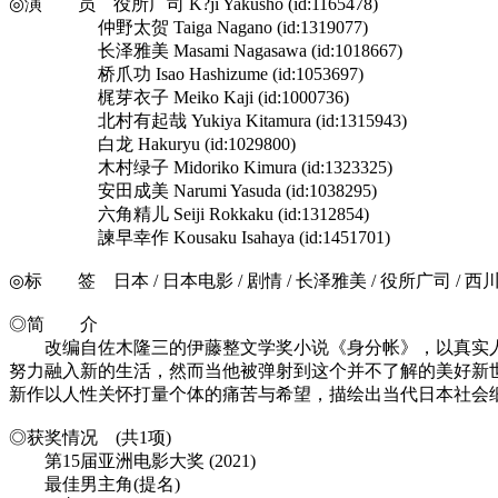
◎演 员 役所广司 K?ji Yakusho (id:1165478)
仲野太贺 Taiga Nagano (id:1319077)
长泽雅美 Masami Nagasawa (id:1018667)
桥爪功 Isao Hashizume (id:1053697)
梶芽衣子 Meiko Kaji (id:1000736)
北村有起哉 Yukiya Kitamura (id:1315943)
白龙 Hakuryu (id:1029800)
木村绿子 Midoriko Kimura (id:1323325)
安田成美 Narumi Yasuda (id:1038295)
六角精儿 Seiji Rokkaku (id:1312854)
諫早幸作 Kousaku Isahaya (id:1451701)
◎标 签 日本 / 日本电影 / 剧情 / 长泽雅美 / 役所广司 / 西川美和
◎简 介
改编自佐木隆三的伊藤整文学奖小说《身分帐》，以真实人物
努力融入新的生活，然而当他被弹射到这个并不了解的美好新
新作以人性关怀打量个体的痛苦与希望，描绘出当代日本社会
◎获奖情况 (共1项)
第15届亚洲电影大奖 (2021)
最佳男主角(提名)