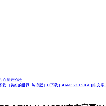
影
百度云论坛
下载
›
[美好的世界][纯净版][BT下载][BD-MKV/11.91GB][中文字 ..