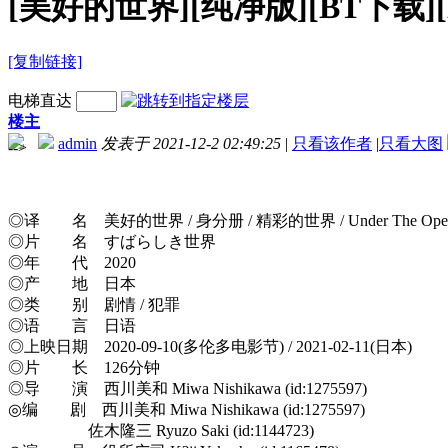
[美好的世界][纯净版][BT下载][BD
[复制链接]
电梯直达
楼主
admin
发表于 2021-12-2 02:49:25
|
只看该作者
|
只看大图
-->
◎译 名 美好的世界 / 身分册 / 精彩的世界 / Under The Open
◎片 名 すばらしき世界
◎年 代 2020
◎产 地 日本
◎类 别 剧情 / 犯罪
◎语 言 日语
◎上映日期 2020-09-10(多伦多电影节) / 2021-02-11(日本)
◎片 长 126分钟
◎导 演 西川美和 Miwa Nishikawa (id:1275597)
◎编 剧 西川美和 Miwa Nishikawa (id:1275597)
佐木隆三 Ryuzo Saki (id:1144723)