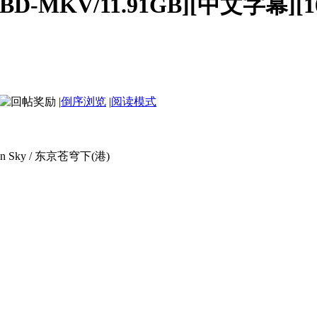
-MKV/11.91GB][中文字幕][10
|
倒序浏览
|
阅读模式
 Sky / 东京苍穹下(港)