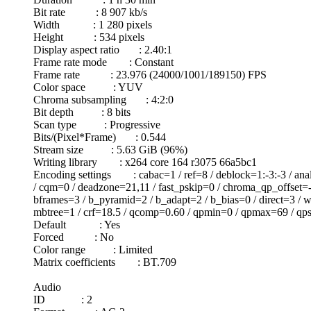
Bit rate : 8 907 kb/s
Width : 1 280 pixels
Height : 534 pixels
Display aspect ratio : 2.40:1
Frame rate mode : Constant
Frame rate : 23.976 (24000/1001/189150) FPS
Color space : YUV
Chroma subsampling : 4:2:0
Bit depth : 8 bits
Scan type : Progressive
Bits/(Pixel*Frame) : 0.544
Stream size : 5.63 GiB (96%)
Writing library : x264 core 164 r3075 66a5bc1
Encoding settings : cabac=1 / ref=8 / deblock=1:-3:-3 / ana
/ cqm=0 / deadzone=21,11 / fast_pskip=0 / chroma_qp_offset=-2
bframes=3 / b_pyramid=2 / b_adapt=2 / b_bias=0 / direct=3 / w
mbtree=1 / crf=18.5 / qcomp=0.60 / qpmin=0 / qpmax=69 / qpst
Default : Yes
Forced : No
Color range : Limited
Matrix coefficients : BT.709
Audio
ID : 2