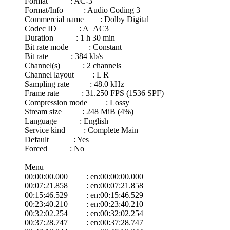
Format : AC-3
Format/Info : Audio Coding 3
Commercial name : Dolby Digital
Codec ID : A_AC3
Duration : 1 h 30 min
Bit rate mode : Constant
Bit rate : 384 kb/s
Channel(s) : 2 channels
Channel layout : L R
Sampling rate : 48.0 kHz
Frame rate : 31.250 FPS (1536 SPF)
Compression mode : Lossy
Stream size : 248 MiB (4%)
Language : English
Service kind : Complete Main
Default : Yes
Forced : No
Menu
00:00:00.000 : en:00:00:00.000
00:07:21.858 : en:00:07:21.858
00:15:46.529 : en:00:15:46.529
00:23:40.210 : en:00:23:40.210
00:32:02.254 : en:00:32:02.254
00:37:28.747 : en:00:37:28.747