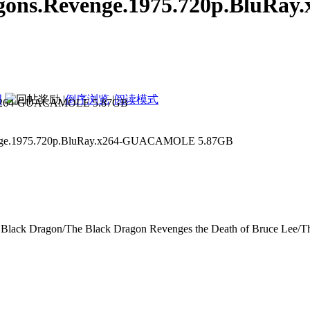
.Revenge.1975.720p.BluRay.
图
|
倒序浏览
|
阅读模式
s.Revenge.1975.720p.BluRa
975.720p.BluRay.x264-GUACAMOLE 5.87GB
agon/The Black Dragon Revenges the Death of Bruce Lee/The