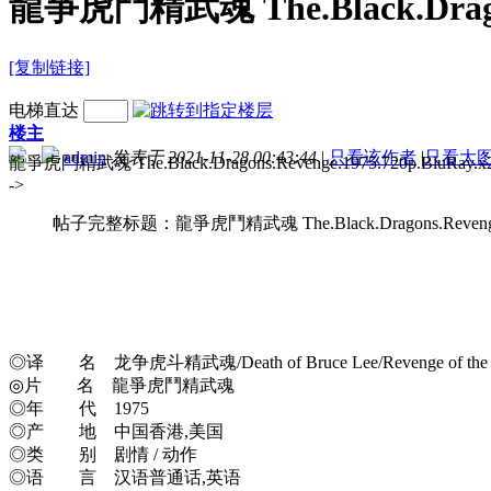
龍爭虎鬥精武魂 The.Black.Dragons
[复制链接]
电梯直达
楼主
admin
发表于 2021-11-28 00:43:44
|
只看该作者
|
只看大
龍爭虎鬥精武魂 The.Black.Dragon
->
帖子完整标题：龍爭虎鬥精武魂 The.Black.Dragons.Revenge.1
◎译 名 龙争虎斗精武魂/Death of Bruce Lee/Revenge of the Black Dr
◎片 名 龍爭虎鬥精武魂
◎年 代 1975
◎产 地 中国香港,美国
◎类 别 剧情 / 动作
◎语 言 汉语普通话,英语