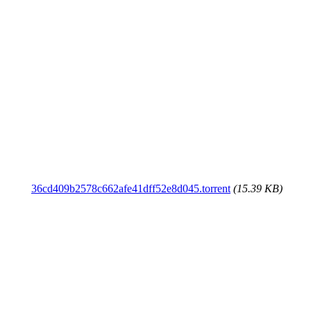
36cd409b2578c662afe41dff52e8d045.torrent
(15.39 KB)