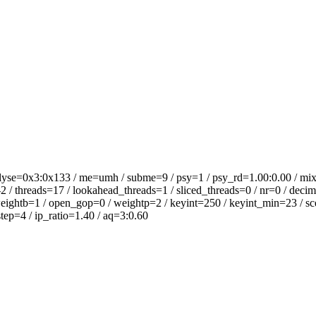
lyse=0x3:0x133 / me=umh / subme=9 / psy=1 / psy_rd=1.00:0.00 / mix
 / threads=17 / lookahead_threads=1 / sliced_threads=0 / nr=0 / decima
eightb=1 / open_gop=0 / weightp=2 / keyint=250 / keyint_min=23 / scen
ep=4 / ip_ratio=1.40 / aq=3:0.60