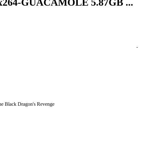
x264-GUACAMOLE 5.87GB ...
y.x264-GUACAMOLE 5.87GB -
 Black Dragon's Revenge