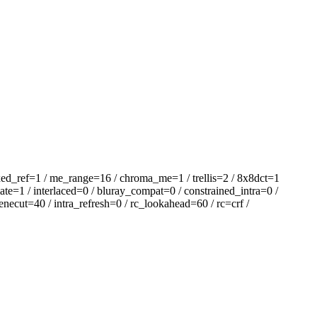
ed_ref=1 / me_range=16 / chroma_me=1 / trellis=2 / 8x8dct=1
te=1 / interlaced=0 / bluray_compat=0 / constrained_intra=0 /
ecut=40 / intra_refresh=0 / rc_lookahead=60 / rc=crf /