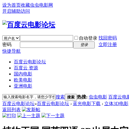
设为首页
收藏虫虫电影网
开启辅助访问
找回密码
自动登录
密码
立即注册
登录
快捷导航
百度云电影论坛
百度云 资源
国内电影
欧美电影
亚洲电影
搜索
热搜:
虫虫电影
百度云电
搜索
百度云电影论坛
»
百度云电影论坛
›
蓝光电影下载
›
立体3D电影
返回列表