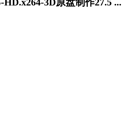
D.x264-3D原盘制作27.5 ...
D原盘制作27.5GB.豆瓣9.6高分.超强3D效果