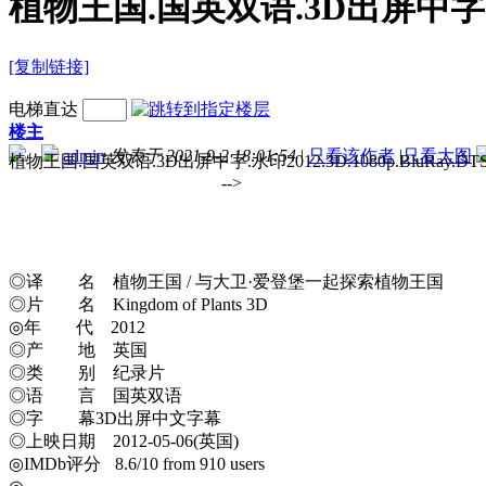
植物王国.国英双语.3D出屏中字.水印201
[复制链接]
电梯直达
楼主
admin
发表于 2021-9-2 18:01:54
|
只看该作者
|
只看大图
植物王国.国英双语.3D出屏中字.水印2012.3D
-->
◎译 名 植物王国 / 与大卫·爱登堡一起探索植物王国
◎片 名 Kingdom of Plants 3D
◎年 代 2012
◎产 地 英国
◎类 别 纪录片
◎语 言 国英双语
◎字 幕3D出屏中文字幕
◎上映日期 2012-05-06(英国)
◎IMDb评分 8.6/10 from 910 users