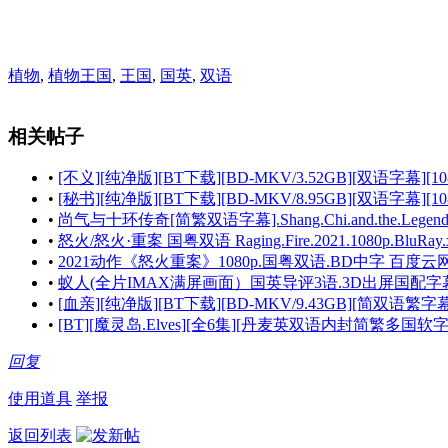
植物
,
植物王国
,
王国
,
国英
,
双语
相关帖子
•
[不义][纯净版][BT下载][BD-MKV/3.52GB][双语字幕][108
•
[秘书][纯净版][BT下载][BD-MKV/8.95GB][双语字幕][1080P
•
尚气与十环传奇[简繁双语字幕].Shang.Chi.and.the.Legend.of.th
•
怒火/怒火·重案 国粤双语 Raging.Fire.2021.1080p.BluRay.x
•
2021动作《怒火重案》1080p.国粤双语.BD中字 百度
•
蚁人(全片IMAX满屏画面）国英导评3语.3D出屏国配字幕.水印Ant-M
•
[血亲][纯净版][BT下载][BD-MKV/9.43GB][简双语繁字幕][1
•
[BT][魔灵岛.Elves][全6集][丹麦英双语内封简繁多国软字幕
回复
使用道具
举报
返回列表