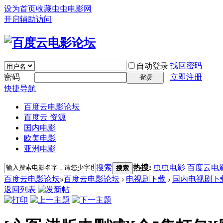
设为首页
收藏虫虫电影网
开启辅助访问
找回密码
自动登录
密码
立即注册
登录
快捷导航
百度云电影论坛
百度云 资源
国内电影
欧美电影
亚洲电影
搜索
热搜:
虫虫电影
百度云电
搜索
百度云电影论坛
»
百度云电影论坛
›
电视剧下载
›
国内电视剧下
返回列表