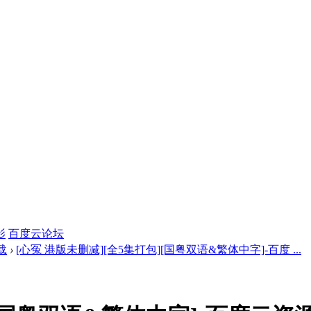
影
百度云论坛
载
›
[心冤 港版未删减][全5集打包][国粤双语&繁体中字]-百度 ...