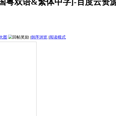
[国粤双语&繁体中字]-百度云资源论
大图
|
倒序浏览
|
阅读模式