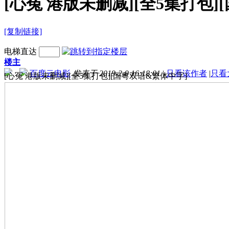
[心冤 港版未删减][全5集打包]
[复制链接]
电梯直达
楼主
百度云电影
发表于 2019-2-9 16:18:01
|
只看该作者
|
只看
[心冤 港版未删减][全5集打包][国粤双语&繁体中字]