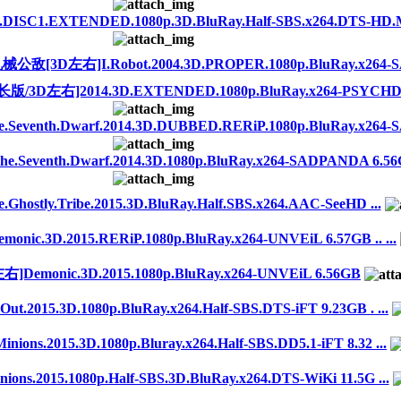
C1.EXTENDED.1080p.3D.BluRay.Half-SBS.x264.DTS-HD.MA
3D左右]I.Robot.2004.3D.PROPER.1080p.BluRay.x264-SA
左右]2014.3D.EXTENDED.1080p.BluRay.x264-PSYCHD 1
enth.Dwarf.2014.3D.DUBBED.RERiP.1080p.BluRay.x264-SA
enth.Dwarf.2014.3D.1080p.BluRay.x264-SADPANDA 6.56GB 
Ghostly.Tribe.2015.3D.BluRay.Half.SBS.x264.AAC-SeeHD ...
3D.2015.RERiP.1080p.BluRay.x264-UNVEiL 6.57GB .. ...
monic.3D.2015.1080p.BluRay.x264-UNVEiL 6.56GB
015.3D.1080p.BluRay.x264.Half-SBS.DTS-iFT 9.23GB . ...
2015.3D.1080p.Bluray.x264.Half-SBS.DD5.1-iFT 8.32 ...
15.1080p.Half-SBS.3D.BluRay.x264.DTS-WiKi 11.5G ...