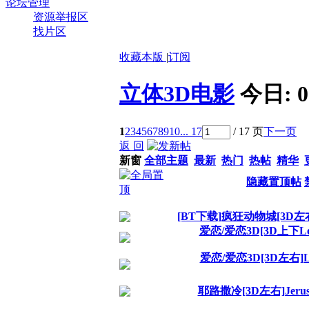
论坛管理
资源举报区
找片区
收藏本版
|
订阅
立体3D电影
今日:
0
1
2
3
4
5
6
7
8
9
10
... 17
/ 17 页
下一页
返 回
新窗
全部主题
最新
热门
热帖
精华
隐藏置顶帖
[BT下载]疯狂动物城[3D左右]Zooto
爱恋/爱恋3D[3D上下Love.2
爱恋/爱恋3D[3D左右]Love.
耶路撒冷[3D左右]Jerusale