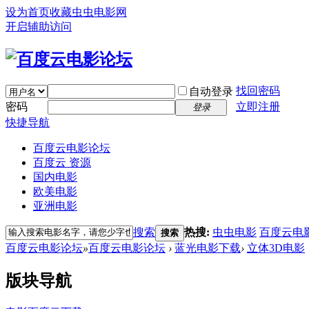
设为首页
收藏虫虫电影网
开启辅助访问
找回密码
自动登录
密码
立即注册
登录
快捷导航
百度云电影论坛
百度云 资源
国内电影
欧美电影
亚洲电影
搜索
热搜:
虫虫电影
百度云电
搜索
百度云电影论坛
»
百度云电影论坛
›
蓝光电影下载
›
立体3D电影
版块导航