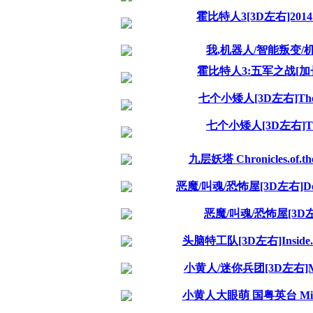
霍比特人3[3D左右]2014.DIS
我,机器人/智能叛变/机械公敌[
霍比特人3:五军之战[加长版/3D
七个小矮人[3D左右]The.Sev
七个小矮人[3D左右]The.Sev
九层妖塔 Chronicles.of.the.
恶魔/叫魂/恐怖屋[3D左右]Demonic.
恶魔/叫魂/恐怖屋[3D左右]De
头脑特工队[3D左右]Inside.Out.2
小黄人/迷你兵团[3D左右]Minions.
小黄人大眼萌 国粤英台 Minions.20