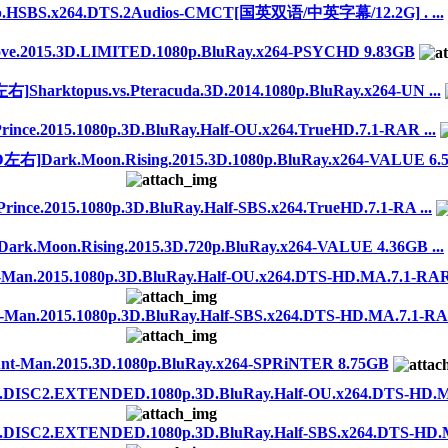
0p.HSBS.x264.DTS.2Audios-CMCT[国英双语/中英字幕/12.2G] . ...
2015.3D.LIMITED.1080p.BluRay.x264-PSYCHD 9.83GB
topus.vs.Pteracuda.3D.2014.1080p.BluRay.x264-UN ...
nce.2015.1080p.3D.BluRay.Half-OU.x264.TrueHD.7.1-RAR ...
rk.Moon.Rising.2015.3D.1080p.BluRay.x264-VALUE 6.55
nce.2015.1080p.3D.BluRay.Half-SBS.x264.TrueHD.7.1-RA ...
on.Rising.2015.3D.720p.BluRay.x264-VALUE 4.36GB ...
.2015.1080p.3D.BluRay.Half-OU.x264.DTS-HD.MA.7.1-RARB
.2015.1080p.3D.BluRay.Half-SBS.x264.DTS-HD.MA.7.1-RAR
an.2015.3D.1080p.BluRay.x264-SPRiNTER 8.75GB
C2.EXTENDED.1080p.3D.BluRay.Half-OU.x264.DTS-HD.MA.
C2.EXTENDED.1080p.3D.BluRay.Half-SBS.x264.DTS-HD.MA