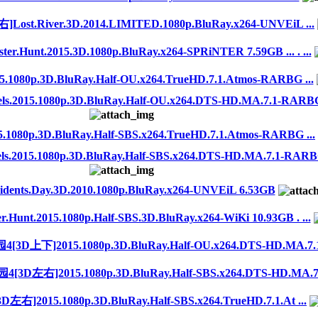
River.3D.2014.LIMITED.1080p.BluRay.x264-UNVEiL ...
t.2015.3D.1080p.BluRay.x264-SPRiNTER 7.59GB ... . ...
080p.3D.BluRay.Half-OU.x264.TrueHD.7.1.Atmos-RARBG ...
015.1080p.3D.BluRay.Half-OU.x264.DTS-HD.MA.7.1-RARBG 2
080p.3D.BluRay.Half-SBS.x264.TrueHD.7.1.Atmos-RARBG ...
015.1080p.3D.BluRay.Half-SBS.x264.DTS-HD.MA.7.1-RARBG 
nts.Day.3D.2010.1080p.BluRay.x264-UNVEiL 6.53GB
.2015.1080p.Half-SBS.3D.BluRay.x264-WiKi 10.93GB . ...
]2015.1080p.3D.BluRay.Half-OU.x264.DTS-HD.MA.7.1-
右]2015.1080p.3D.BluRay.Half-SBS.x264.DTS-HD.MA.7.1
15.1080p.3D.BluRay.Half-SBS.x264.TrueHD.7.1.At ...