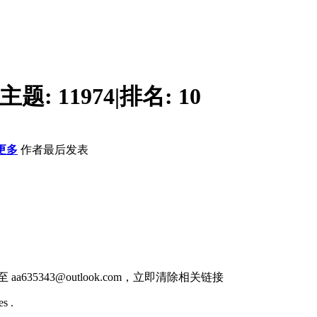
主题:
11974
|
排名:
10
更多
作者
最后发表
件至
aa635343@outlook.com
，立即清除相关链接
s .