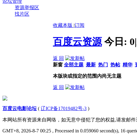
论坛管理
资源举报区
找片区
收藏本版
|
订阅
百度云资源
今日:
0
|
返 回
新窗
全部主题
最新
热门
热帖
精华
本版块或指定的范围内尚无主题
返 回
百度云电影论坛
(
辽ICP备17019482号-3
)
本网站所有资源来自网络，如无意中侵犯了您的权益,请发邮
GMT+8, 2026-8-7 00:25
, Processed in 0.059060 second(s), 16 querie