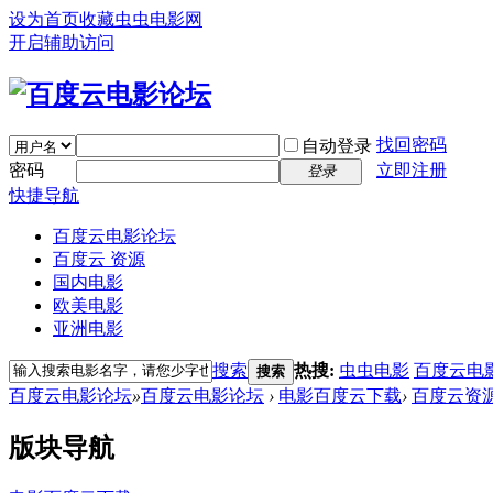
设为首页
收藏虫虫电影网
开启辅助访问
找回密码
自动登录
密码
立即注册
登录
快捷导航
百度云电影论坛
百度云 资源
国内电影
欧美电影
亚洲电影
搜索
热搜:
虫虫电影
百度云电
搜索
百度云电影论坛
»
百度云电影论坛
›
电影百度云下载
›
百度云资
版块导航