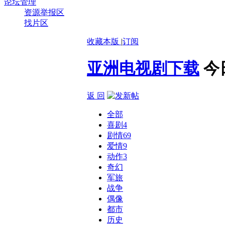
论坛管理
资源举报区
找片区
收藏本版
|
订阅
亚洲电视剧下载
今
返 回
全部
喜剧
4
剧情
69
爱情
9
动作
3
奇幻
军旅
战争
偶像
都市
历史