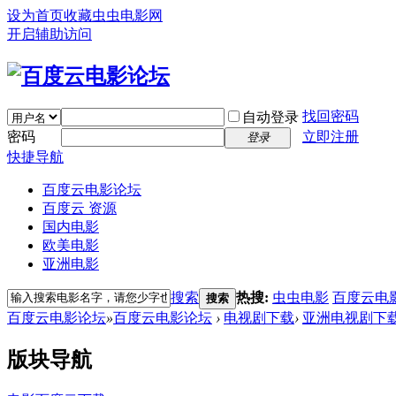
设为首页
收藏虫虫电影网
开启辅助访问
找回密码
自动登录
密码
立即注册
登录
快捷导航
百度云电影论坛
百度云 资源
国内电影
欧美电影
亚洲电影
搜索
热搜:
虫虫电影
百度云电
搜索
百度云电影论坛
»
百度云电影论坛
›
电视剧下载
›
亚洲电视剧下
版块导航