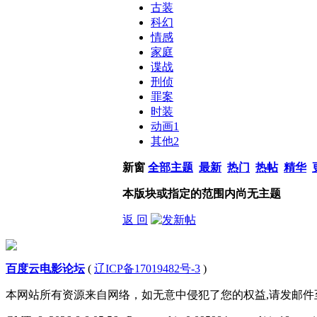
古装
科幻
情感
家庭
谍战
刑侦
罪案
时装
动画
1
其他
2
新窗
全部主题
最新
热门
热帖
精华
本版块或指定的范围内尚无主题
返 回
百度云电影论坛
(
辽ICP备17019482号-3
)
本网站所有资源来自网络，如无意中侵犯了您的权益,请发邮