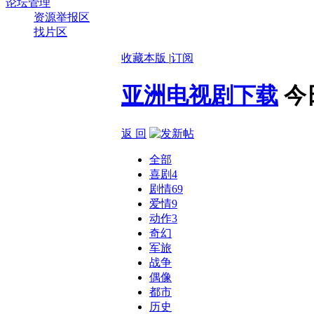
论坛管理
资源举报区
找片区
收藏本版
|
订阅
亚洲电视剧下载
今
返 回
全部
喜剧
4
剧情
69
爱情
9
动作
3
奇幻
军旅
战争
偶像
都市
历史