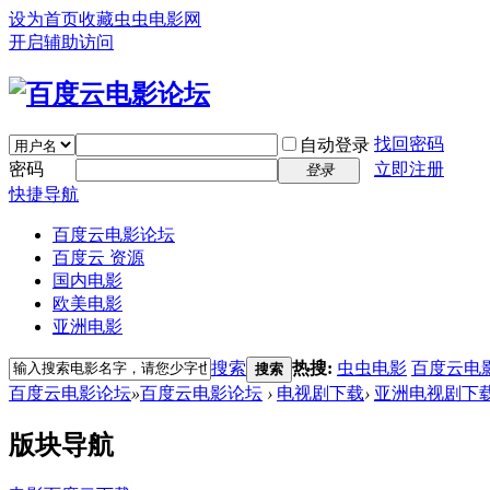
设为首页
收藏虫虫电影网
开启辅助访问
找回密码
自动登录
密码
立即注册
登录
快捷导航
百度云电影论坛
百度云 资源
国内电影
欧美电影
亚洲电影
搜索
热搜:
虫虫电影
百度云电
搜索
百度云电影论坛
»
百度云电影论坛
›
电视剧下载
›
亚洲电视剧下
版块导航