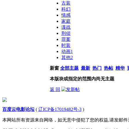
古装
科幻
情感
家庭
谍战
刑侦
罪案
时装
动画
1
其他
2
新窗
全部主题
最新
热门
热帖
精华
本版块或指定的范围内尚无主题
返 回
百度云电影论坛
(
辽ICP备17019482号-3
)
本网站所有资源来自网络，如无意中侵犯了您的权益,请发邮