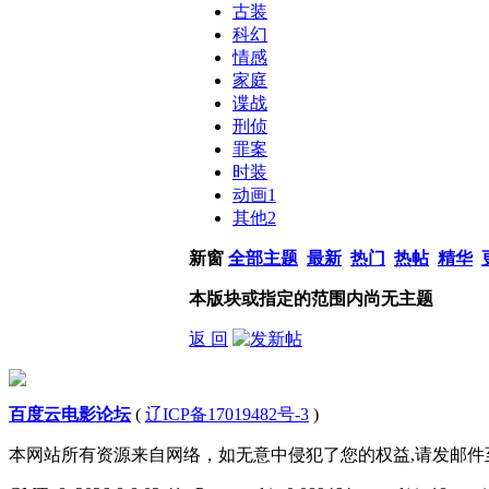
古装
科幻
情感
家庭
谍战
刑侦
罪案
时装
动画
1
其他
2
新窗
全部主题
最新
热门
热帖
精华
本版块或指定的范围内尚无主题
返 回
百度云电影论坛
(
辽ICP备17019482号-3
)
本网站所有资源来自网络，如无意中侵犯了您的权益,请发邮