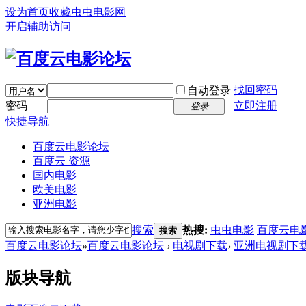
设为首页
收藏虫虫电影网
开启辅助访问
找回密码
自动登录
密码
立即注册
登录
快捷导航
百度云电影论坛
百度云 资源
国内电影
欧美电影
亚洲电影
搜索
热搜:
虫虫电影
百度云电
搜索
百度云电影论坛
»
百度云电影论坛
›
电视剧下载
›
亚洲电视剧下
版块导航