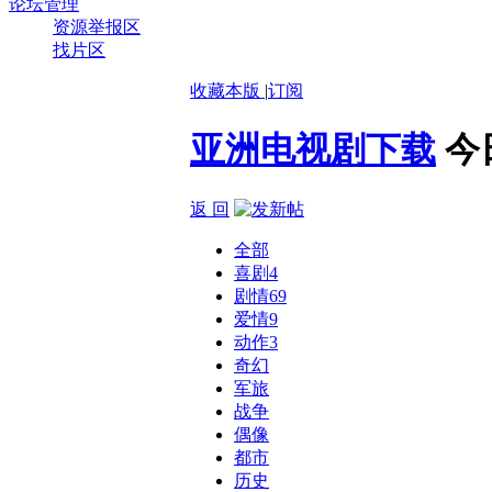
论坛管理
资源举报区
找片区
收藏本版
|
订阅
亚洲电视剧下载
今
返 回
全部
喜剧
4
剧情
69
爱情
9
动作
3
奇幻
军旅
战争
偶像
都市
历史