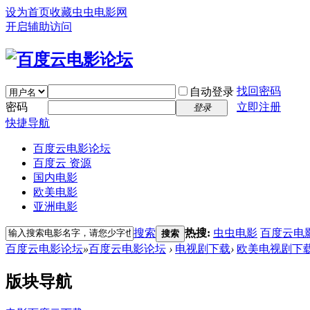
设为首页
收藏虫虫电影网
开启辅助访问
找回密码
自动登录
密码
立即注册
登录
快捷导航
百度云电影论坛
百度云 资源
国内电影
欧美电影
亚洲电影
搜索
热搜:
虫虫电影
百度云电
搜索
百度云电影论坛
»
百度云电影论坛
›
电视剧下载
›
欧美电视剧下
版块导航