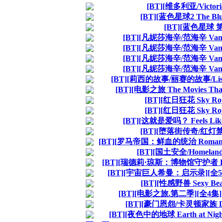
[BT][维多利亚/Victo
[BT][蓝色星球2 The Blu
[BT][蓝色星球 
[BT][凡妮莎海辛/范海辛 Van 
[BT][凡妮莎海辛/范海辛 Van 
[BT][凡妮莎海辛/范海辛 Van 
[BT][凡妮莎海辛/范海辛 Van 
[BT][莉西的故事/丽赛的故事/Lisey
[BT][电影之旅 The Movies T
[BT][红日狂花 Sky R
[BT][红日狂花 Sky R
[BT][这就是爱吗？ Feels Li
[BT][堕落街传奇/红灯禁
[BT][罗马帝国：鲜血的统治 Roman E
[BT][国土安全/Homela
[BT][瑞德莉·琼斯：博物馆守护者 Ridl
[BT][宇宙巨人希曼：启示录][全5
[BT][性感野兽 Sexy B
[BT][电影之旅.第二季][全4集
[BT][豪门恩怨/卡灵顿家族 Dy
[BT][夜色中的地球 Earth at Nigh