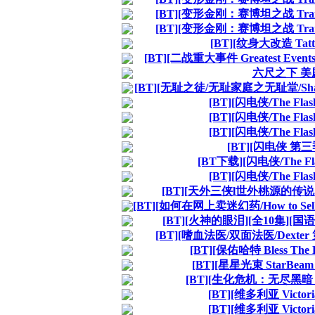
[BT][变形金刚：赛博坦之战 Transf
[BT][变形金刚：赛博坦之战 Transf
[BT][纹身大改造 Tatt
[BT][二战重大事件 Greatest Events 
六尺之下 美剧
[BT][无耻之徒/无耻家庭之无耻堂/Shameles
[BT][闪电侠/The Fl
[BT][闪电侠/The Fl
[BT][闪电侠/The Fl
[BT][闪电侠 第三
[BT下载][闪电侠/The F
[BT][闪电侠/The Fl
[BT][天外三侠l世外桃源的传说 3 
[BT][如何在网上卖迷幻药/How to Sell D
[BT][火神的眼泪][全10集][
[BT][嗜血法医/双面法医/Dexte
[BT][保佑哈特 Bless Th
[BT][星星光束 StarBe
[BT][生化危机：无尽黑暗 Res
[BT][维多利亚 Victo
[BT][维多利亚 Victo