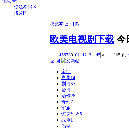
论坛管理
资源举报区
找片区
收藏本版
|
订阅
欧美电视剧下载
今
1 ...
4
5
6
7
8
9
10
11
12
13
... 45
/ 45 页
返 回
全部
喜剧
14
剧情
57
爱情
动作
26
奇幻
7
军旅
惊悚恐怖
5
战争
1
偶像