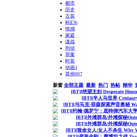
都市
历史
古装
科幻
6
情感
家庭
谍战
刑侦
罪案
时装
动画
1
其他
907
新窗
全部主题
最新
热门
热帖
精华
[BT][绝望主妇 Desperate Ho
[BT][半人马世界 Centau
[BT][与马克·容森探索声音奥秘 Watch t
[BT][约翰·德罗宁：底特律汽车大亨传奇 M
[BT][外滩群岛/外滩探秘Oute
[BT][外滩群岛/外滩探秘Oute
[BT][致命女人/女人不杀生 Why Wom
[BT][变形金刚：赛博坦之战 Transf